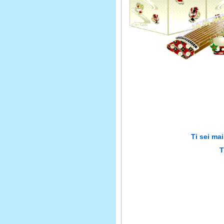
Ti sei ma
T