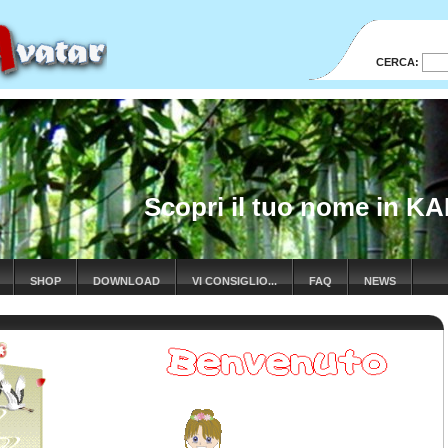
CERCA:
Scopri il tuo nome in KA
SHOP
DOWNLOAD
VI CONSIGLIO...
FAQ
NEWS