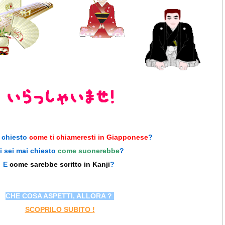
i chiesto
come ti chiameresti in Giapponese
?
i sei mai chiesto
come suonerebbe
?
E
come sarebbe scritto in Kanji
?
CHE COSA ASPETTI, ALLORA ?
SCOPRILO SUBITO
!